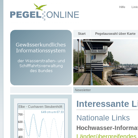
Hilfe
Link
Start
Pegelauswahl über Karte
Newsletter
Interessante L
Elbe - Cuxhaven Steubenhöft
Nationale Links
Hochwasser-Informa
Länderübergreifendes