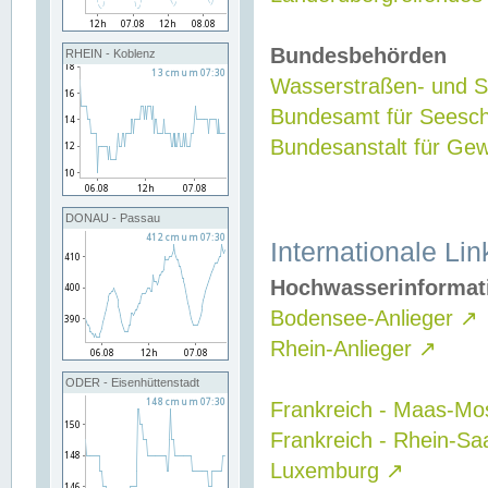
Bundesbehörden
RHEIN - Koblenz
Wasserstraßen- und Sc
Bundesamt für Seesch
Bundesanstalt für G
DONAU - Passau
Internationale Lin
Hochwasserinformat
Bodensee-Anlieger
↗
Rhein-Anlieger
↗
ODER - Eisenhüttenstadt
Frankreich - Maas-Mo
Frankreich - Rhein-Sa
Luxemburg
↗