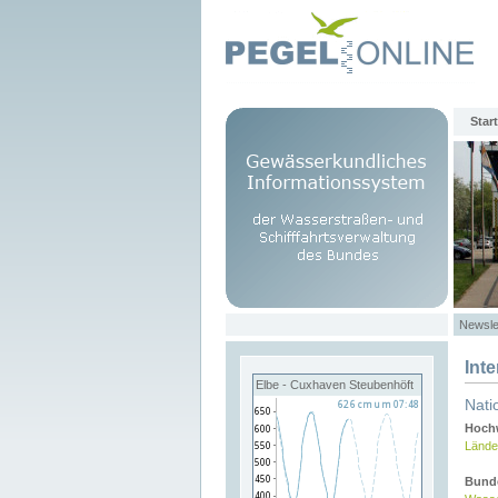
Start
Newsle
Int
Elbe - Cuxhaven Steubenhöft
Nati
Hochw
Lände
Bund