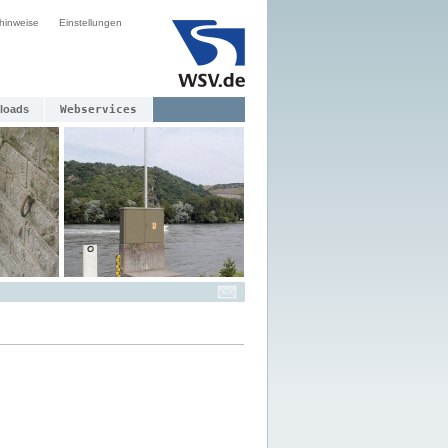
hinweise
Einstellungen
loads
Webservices