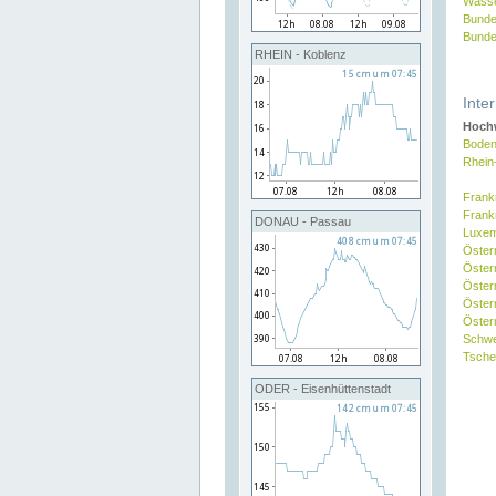
Wasse
Bunde
Bunde
RHEIN - Koblenz
Inte
Hochw
Boden
Rhein
Frank
Frank
DONAU - Passau
Luxe
Öster
Öster
Öster
Öster
Österr
Schw
Tsche
ODER - Eisenhüttenstadt