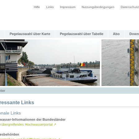
Hilfe
Links
Impressum
Nutzungsbedingungen
Datenschutz
Pegelauswahl über Karte
Pegelauswahl über Tabelle
Abo
Down
tter
eressante Links
onale Links
asser-Informationen der Bundesländer
rübergreifendes Hochwasserportal
↗
esbehörden