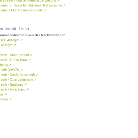
rstraßen- und Schifffahrtsverwaltung
↗
samt für Seeschifffahrt und Hydrographie
↗
sanstalt für Gewässerkunde
↗
rnationale Links
asserinformationen der Nachbarländer
see-Anlieger
↗
-Anlieger
↗
reich - Maas-Mosel
↗
reich - Rhein-Saar
↗
mburg
↗
reich (eHYD)
↗
reich - Niederösterreich
↗
reich - Oberösterreich
↗
reich - Salzburg
↗
eich - Vorarlberg
↗
eiz
↗
chien
↗