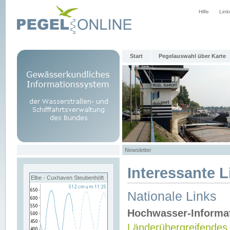
Hilfe
Link
Start
Pegelauswahl über Karte
Newsletter
Interessante L
Elbe - Cuxhaven Steubenhöft
Nationale Links
Hochwasser-Informa
Länderübergreifendes