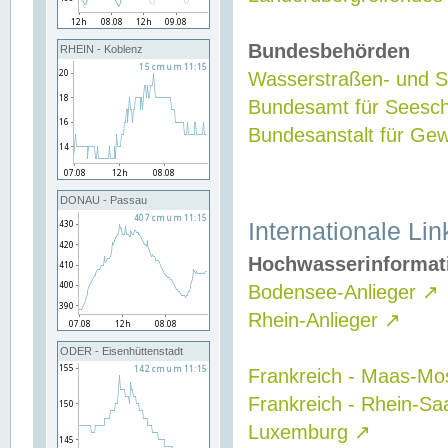
Bundesbehörden
RHEIN - Koblenz
Wasserstraßen- und Sc
Bundesamt für Seesch
Bundesanstalt für G
DONAU - Passau
Internationale Lin
Hochwasserinformat
Bodensee-Anlieger
↗
Rhein-Anlieger
↗
ODER - Eisenhüttenstadt
Frankreich - Maas-Mo
Frankreich - Rhein-Sa
Luxemburg
↗