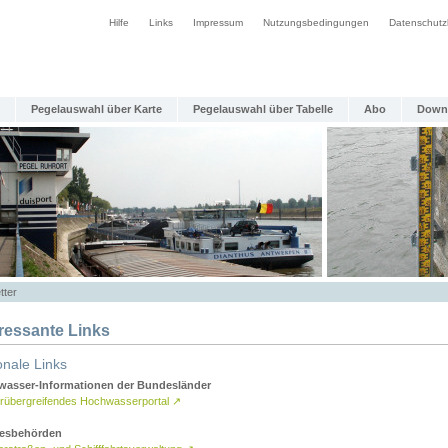
Hilfe
Links
Impressum
Nutzungsbedingungen
Datenschutz
Pegelauswahl über Karte
Pegelauswahl über Tabelle
Abo
Down
tter
eressante Links
onale Links
asser-Informationen der Bundesländer
rübergreifendes Hochwasserportal
↗
esbehörden