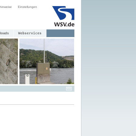
hinweise
Einstellungen
loads
Webservices