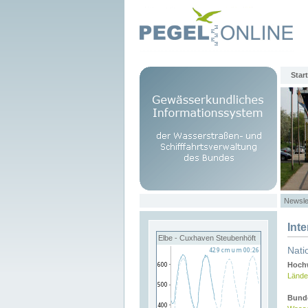
Start
Newsle
Int
Elbe - Cuxhaven Steubenhöft
Nati
Hochw
Lände
Bund