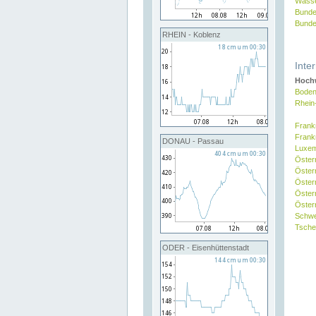
Wasse
Bunde
Bunde
RHEIN - Koblenz
Inte
Hochw
Boden
Rhein
Frank
Frank
DONAU - Passau
Luxe
Öster
Öster
Öster
Öster
Österr
Schw
Tsche
ODER - Eisenhüttenstadt