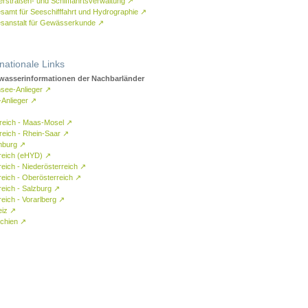
rstraßen- und Schifffahrtsverwaltung
↗
samt für Seeschifffahrt und Hydrographie
↗
sanstalt für Gewässerkunde
↗
rnationale Links
asserinformationen der Nachbarländer
see-Anlieger
↗
-Anlieger
↗
reich - Maas-Mosel
↗
reich - Rhein-Saar
↗
mburg
↗
reich (eHYD)
↗
reich - Niederösterreich
↗
reich - Oberösterreich
↗
reich - Salzburg
↗
eich - Vorarlberg
↗
eiz
↗
chien
↗