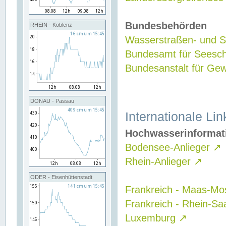
Bundesbehörden
RHEIN - Koblenz
Wasserstraßen- und Sc
Bundesamt für Seesch
Bundesanstalt für G
DONAU - Passau
Internationale Lin
Hochwasserinformat
Bodensee-Anlieger
↗
Rhein-Anlieger
↗
ODER - Eisenhüttenstadt
Frankreich - Maas-Mo
Frankreich - Rhein-Sa
Luxemburg
↗