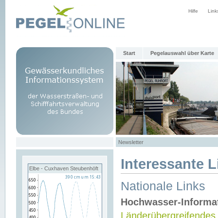
Hilfe
Link
Start
Pegelauswahl über Karte
Newsletter
Interessante L
Elbe - Cuxhaven Steubenhöft
Nationale Links
Hochwasser-Informa
Länderübergreifendes