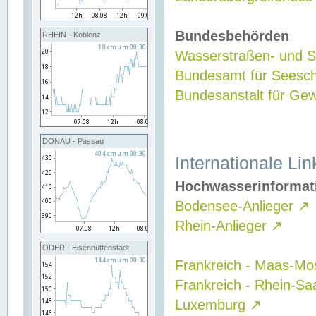
Bundesbehörden
RHEIN - Koblenz
Wasserstraßen- und Sc
Bundesamt für Seesch
Bundesanstalt für G
DONAU - Passau
Internationale Lin
Hochwasserinformat
Bodensee-Anlieger
↗
Rhein-Anlieger
↗
ODER - Eisenhüttenstadt
Frankreich - Maas-Mo
Frankreich - Rhein-Sa
Luxemburg
↗