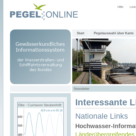
Hilfe
Link
Start
Pegelauswahl über Karte
Newsletter
Interessante L
Elbe - Cuxhaven Steubenhöft
Nationale Links
Hochwasser-Informa
Länderübergreifendes