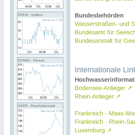
Bundesbehörden
RHEIN - Koblenz
Wasserstraßen- und Sc
Bundesamt für Seesch
Bundesanstalt für G
DONAU - Passau
Internationale Lin
Hochwasserinformat
Bodensee-Anlieger
↗
Rhein-Anlieger
↗
ODER - Eisenhüttenstadt
Frankreich - Maas-Mo
Frankreich - Rhein-Sa
Luxemburg
↗