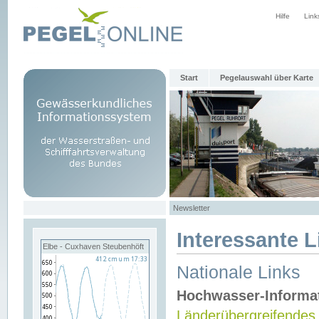
Hilfe
Link
Start
Pegelauswahl über Karte
Newsletter
Interessante L
Elbe - Cuxhaven Steubenhöft
Nationale Links
Hochwasser-Informa
Länderübergreifendes