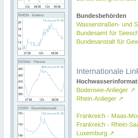
Bundesbehörden
RHEIN - Koblenz
Wasserstraßen- und Sc
Bundesamt für Seesch
Bundesanstalt für G
DONAU - Passau
Internationale Lin
Hochwasserinformat
Bodensee-Anlieger
↗
Rhein-Anlieger
↗
ODER - Eisenhüttenstadt
Frankreich - Maas-Mo
Frankreich - Rhein-Sa
Luxemburg
↗