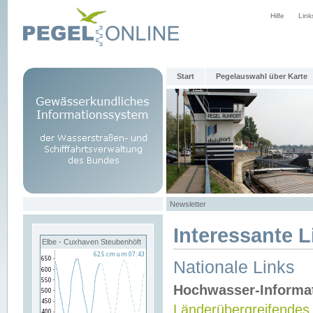
Hilfe
Link
Start
Pegelauswahl über Karte
Newsletter
Interessante L
Elbe - Cuxhaven Steubenhöft
Nationale Links
Hochwasser-Informa
Länderübergreifendes