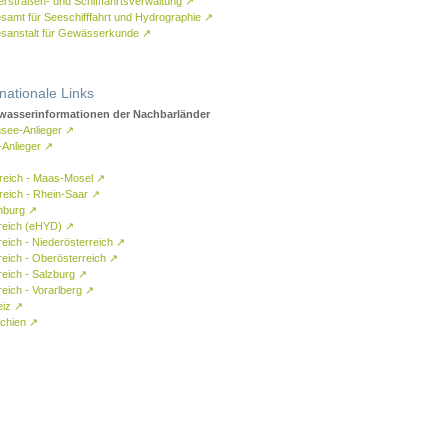
rstraßen- und Schifffahrtsverwaltung
↗
samt für Seeschifffahrt und Hydrographie
↗
sanstalt für Gewässerkunde
↗
rnationale Links
asserinformationen der Nachbarländer
see-Anlieger
↗
-Anlieger
↗
reich - Maas-Mosel
↗
reich - Rhein-Saar
↗
mburg
↗
reich (eHYD)
↗
reich - Niederösterreich
↗
reich - Oberösterreich
↗
reich - Salzburg
↗
eich - Vorarlberg
↗
eiz
↗
chien
↗