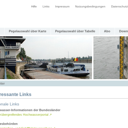
Hilfe
Links
Impressum
Nutzungsbedingungen
Datenschutz
Pegelauswahl über Karte
Pegelauswahl über Tabelle
Abo
Down
tter
eressante Links
onale Links
asser-Informationen der Bundesländer
rübergreifendes Hochwasserportal
↗
esbehörden