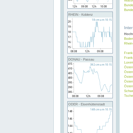
Wasse
Bunde
Bunde
RHEIN - Koblenz
Inte
Hochw
Boden
Rhein
Frank
Frank
DONAU - Passau
Luxe
Öster
Öster
Öster
Öster
Österr
Schw
Tsche
ODER - Eisenhüttenstadt