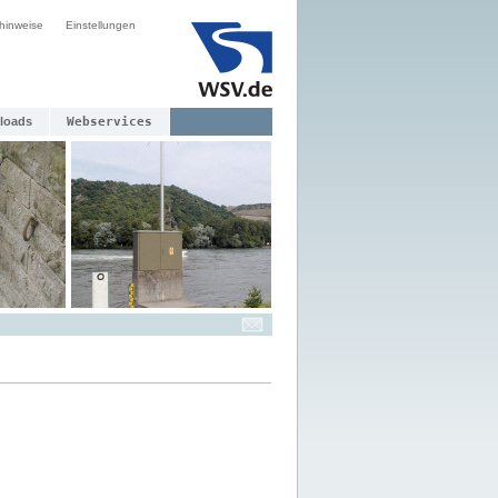
hinweise
Einstellungen
loads
Webservices