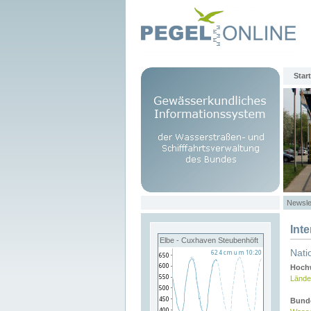
Start
Newsle
Int
Elbe - Cuxhaven Steubenhöft
Nati
Hochw
Lände
Bund