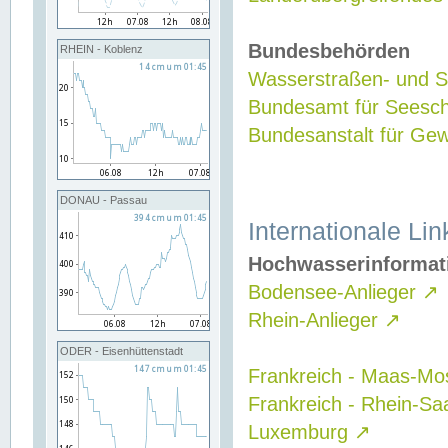
Bundesbehörden
RHEIN - Koblenz
Wasserstraßen- und Sc
Bundesamt für Seesch
Bundesanstalt für G
DONAU - Passau
Internationale Lin
Hochwasserinformat
Bodensee-Anlieger
↗
Rhein-Anlieger
↗
ODER - Eisenhüttenstadt
Frankreich - Maas-Mo
Frankreich - Rhein-Sa
Luxemburg
↗