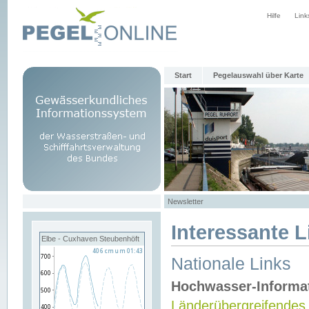
Hilfe
Link
Start
Pegelauswahl über Karte
Newsletter
Interessante L
Elbe - Cuxhaven Steubenhöft
Nationale Links
Hochwasser-Informa
Länderübergreifendes