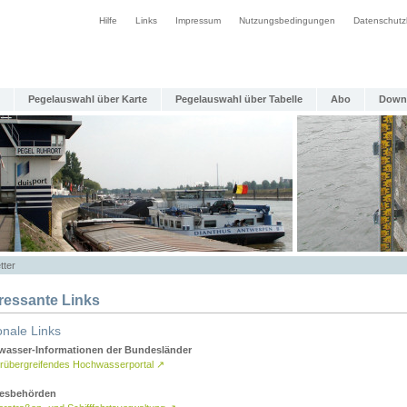
Hilfe
Links
Impressum
Nutzungsbedingungen
Datenschutz
Pegelauswahl über Karte
Pegelauswahl über Tabelle
Abo
Down
tter
eressante Links
onale Links
asser-Informationen der Bundesländer
rübergreifendes Hochwasserportal
↗
esbehörden