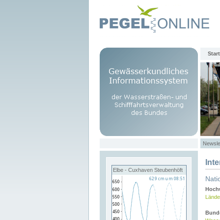
Start
Newsle
Int
Elbe - Cuxhaven Steubenhöft
Nati
Hochw
Lände
Bund