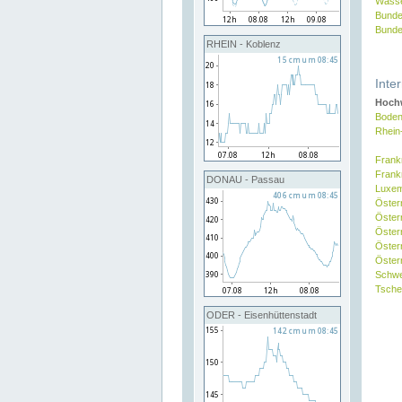
Wasse
Bunde
Bunde
RHEIN - Koblenz
Inte
Hochw
Boden
Rhein
Frank
Frank
DONAU - Passau
Luxe
Öster
Öster
Öster
Öster
Österr
Schw
Tsche
ODER - Eisenhüttenstadt