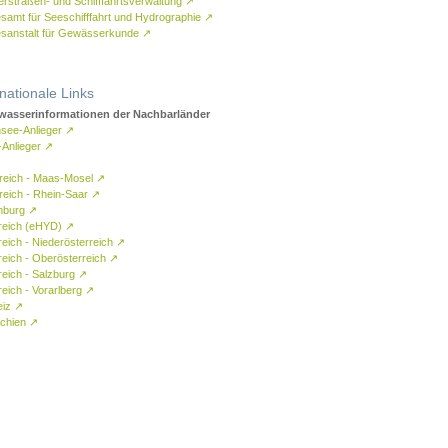
rstraßen- und Schifffahrtsverwaltung
↗
samt für Seeschifffahrt und Hydrographie
↗
sanstalt für Gewässerkunde
↗
rnationale Links
asserinformationen der Nachbarländer
see-Anlieger
↗
-Anlieger
↗
reich - Maas-Mosel
↗
reich - Rhein-Saar
↗
mburg
↗
reich (eHYD)
↗
reich - Niederösterreich
↗
reich - Oberösterreich
↗
reich - Salzburg
↗
eich - Vorarlberg
↗
eiz
↗
chien
↗