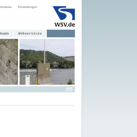
hinweise
Einstellungen
loads
Webservices