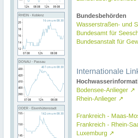
Bundesbehörden
RHEIN - Koblenz
Wasserstraßen- und Sc
Bundesamt für Seesch
Bundesanstalt für G
DONAU - Passau
Internationale Lin
Hochwasserinformat
Bodensee-Anlieger
↗
Rhein-Anlieger
↗
ODER - Eisenhüttenstadt
Frankreich - Maas-Mo
Frankreich - Rhein-Sa
Luxemburg
↗