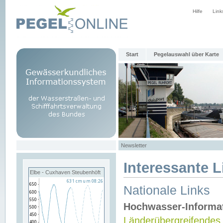
Hilfe
Link
Start
Pegelauswahl über Karte
Newsletter
Interessante L
Elbe - Cuxhaven Steubenhöft
Nationale Links
Hochwasser-Informa
Länderübergreifendes