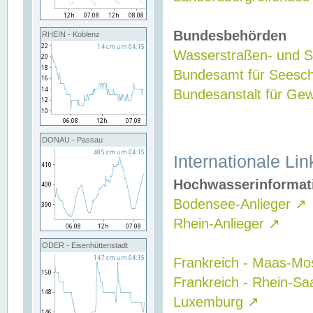
Bundesbehörden
RHEIN - Koblenz
Wasserstraßen- und Sc
Bundesamt für Seesch
Bundesanstalt für G
DONAU - Passau
Internationale Lin
Hochwasserinformat
Bodensee-Anlieger
↗
Rhein-Anlieger
↗
ODER - Eisenhüttenstadt
Frankreich - Maas-Mo
Frankreich - Rhein-Sa
Luxemburg
↗