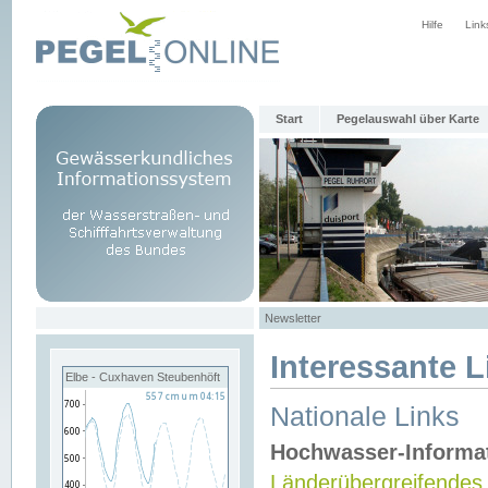
Hilfe
Link
Start
Pegelauswahl über Karte
Newsletter
Interessante L
Elbe - Cuxhaven Steubenhöft
Nationale Links
Hochwasser-Informa
Länderübergreifendes