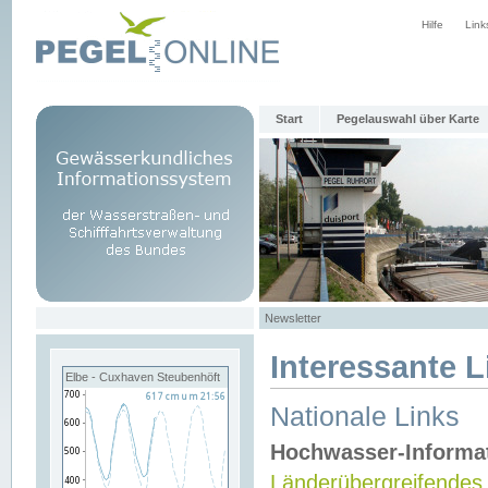
Hilfe
Link
Start
Pegelauswahl über Karte
Newsletter
Interessante L
Elbe - Cuxhaven Steubenhöft
Nationale Links
Hochwasser-Informa
Länderübergreifendes