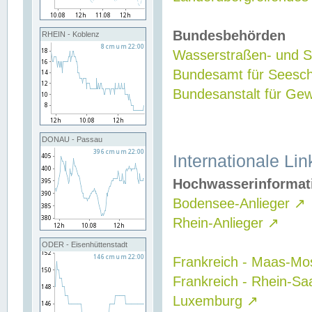
Bundesbehörden
RHEIN - Koblenz
Wasserstraßen- und Sc
Bundesamt für Seesch
Bundesanstalt für G
DONAU - Passau
Internationale Lin
Hochwasserinformat
Bodensee-Anlieger
↗
Rhein-Anlieger
↗
ODER - Eisenhüttenstadt
Frankreich - Maas-Mo
Frankreich - Rhein-Sa
Luxemburg
↗