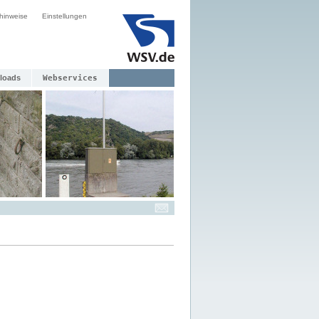
hinweise
Einstellungen
loads
Webservices