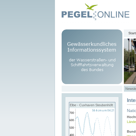
Start
Newsle
Int
Elbe - Cuxhaven Steubenhöft
Nati
Hochw
Lände
Bund