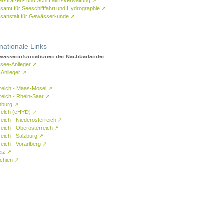
rstraßen- und Schifffahrtsverwaltung
↗
samt für Seeschifffahrt und Hydrographie
↗
sanstalt für Gewässerkunde
↗
rnationale Links
asserinformationen der Nachbarländer
see-Anlieger
↗
-Anlieger
↗
reich - Maas-Mosel
↗
reich - Rhein-Saar
↗
mburg
↗
reich (eHYD)
↗
reich - Niederösterreich
↗
reich - Oberösterreich
↗
reich - Salzburg
↗
eich - Vorarlberg
↗
eiz
↗
chien
↗