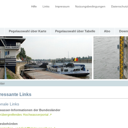
Hilfe
Links
Impressum
Nutzungsbedingungen
Datenschutz
Pegelauswahl über Karte
Pegelauswahl über Tabelle
Abo
Down
tter
eressante Links
onale Links
asser-Informationen der Bundesländer
rübergreifendes Hochwasserportal
↗
esbehörden