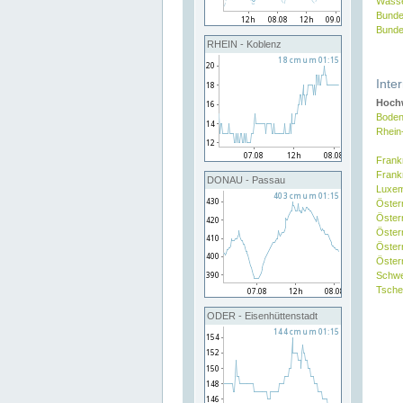
Wasse
Bunde
Bunde
RHEIN - Koblenz
Inte
Hochw
Boden
Rhein
Frank
Frank
DONAU - Passau
Luxe
Öster
Öster
Öster
Öster
Österr
Schw
Tsche
ODER - Eisenhüttenstadt