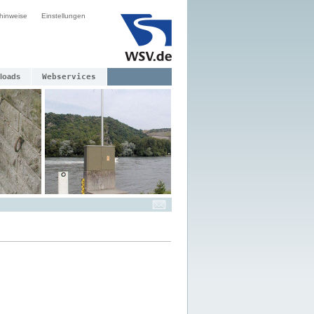
hinweise
Einstellungen
loads
Webservices