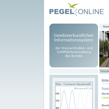
Start
Newsle
Int
Elbe - Cuxhaven Steubenhöft
Nati
Hochw
Lände
Bund