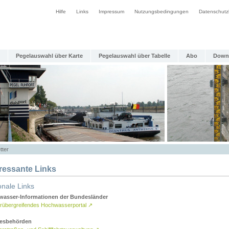
Hilfe
Links
Impressum
Nutzungsbedingungen
Datenschutz
Pegelauswahl über Karte
Pegelauswahl über Tabelle
Abo
Down
tter
eressante Links
onale Links
asser-Informationen der Bundesländer
rübergreifendes Hochwasserportal
↗
esbehörden