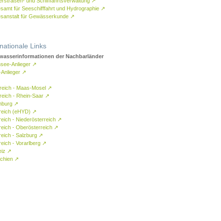
rstraßen- und Schifffahrtsverwaltung
↗
samt für Seeschifffahrt und Hydrographie
↗
sanstalt für Gewässerkunde
↗
rnationale Links
asserinformationen der Nachbarländer
see-Anlieger
↗
-Anlieger
↗
reich - Maas-Mosel
↗
reich - Rhein-Saar
↗
mburg
↗
reich (eHYD)
↗
reich - Niederösterreich
↗
reich - Oberösterreich
↗
reich - Salzburg
↗
eich - Vorarlberg
↗
eiz
↗
chien
↗