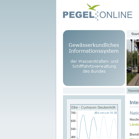
Start
Newsle
Int
Elbe - Cuxhaven Steubenhöft
Nati
Hochw
Lände
Bund