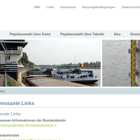
Hilfe
Links
Impressum
Nutzungsbedingungen
Datenschutz
Pegelauswahl über Karte
Pegelauswahl über Tabelle
Abo
Down
tter
eressante Links
onale Links
asser-Informationen der Bundesländer
rübergreifendes Hochwasserportal
↗
esbehörden