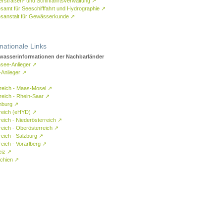
rstraßen- und Schifffahrtsverwaltung
↗
samt für Seeschifffahrt und Hydrographie
↗
sanstalt für Gewässerkunde
↗
rnationale Links
asserinformationen der Nachbarländer
see-Anlieger
↗
-Anlieger
↗
reich - Maas-Mosel
↗
reich - Rhein-Saar
↗
mburg
↗
reich (eHYD)
↗
reich - Niederösterreich
↗
reich - Oberösterreich
↗
reich - Salzburg
↗
eich - Vorarlberg
↗
eiz
↗
chien
↗