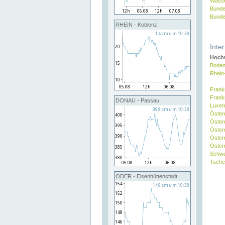
Wasse
Bunde
Bunde
RHEIN - Koblenz
Inte
Hochw
Boden
Rhein
Frank
Frank
DONAU - Passau
Luxe
Öster
Öster
Öster
Öster
Österr
Schw
Tsche
ODER - Eisenhüttenstadt