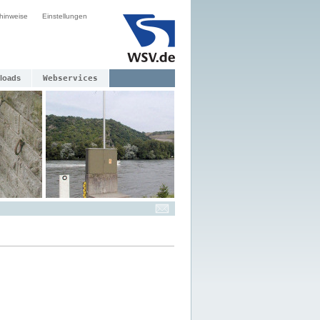
hinweise
Einstellungen
loads
Webservices