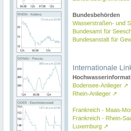
Bundesbehörden
RHEIN - Koblenz
Wasserstraßen- und Sc
Bundesamt für Seesch
Bundesanstalt für G
DONAU - Passau
Internationale Lin
Hochwasserinformat
Bodensee-Anlieger
↗
Rhein-Anlieger
↗
ODER - Eisenhüttenstadt
Frankreich - Maas-Mo
Frankreich - Rhein-Sa
Luxemburg
↗