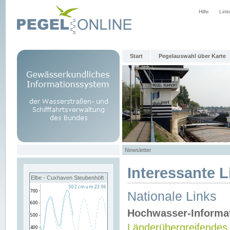
Hilfe
Link
Start
Pegelauswahl über Karte
Newsletter
Interessante L
Elbe - Cuxhaven Steubenhöft
Nationale Links
Hochwasser-Informa
Länderübergreifendes