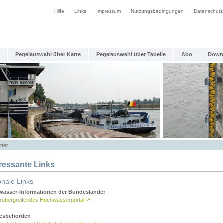
Hilfe
Links
Impressum
Nutzungsbedingungen
Datenschutz
Pegelauswahl über Karte
Pegelauswahl über Tabelle
Abo
Down
tter
eressante Links
onale Links
asser-Informationen der Bundesländer
rübergreifendes Hochwasserportal
↗
esbehörden