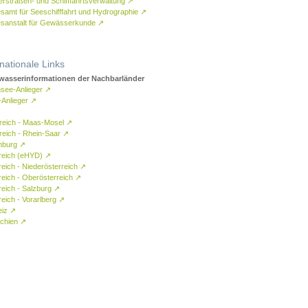
rstraßen- und Schifffahrtsverwaltung
↗
samt für Seeschifffahrt und Hydrographie
↗
sanstalt für Gewässerkunde
↗
rnationale Links
asserinformationen der Nachbarländer
see-Anlieger
↗
-Anlieger
↗
reich - Maas-Mosel
↗
reich - Rhein-Saar
↗
mburg
↗
reich (eHYD)
↗
reich - Niederösterreich
↗
reich - Oberösterreich
↗
reich - Salzburg
↗
eich - Vorarlberg
↗
eiz
↗
chien
↗