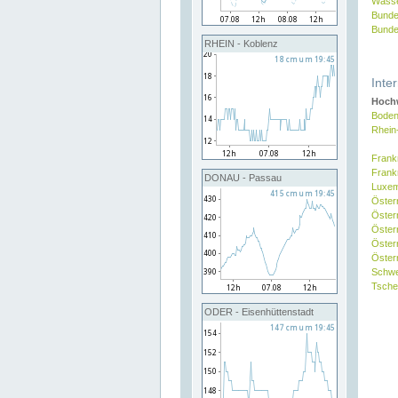
Wasse
Bunde
Bunde
RHEIN - Koblenz
Inte
Hochw
Boden
Rhein
Frank
Frank
DONAU - Passau
Luxe
Öster
Öster
Öster
Öster
Österr
Schw
Tsche
ODER - Eisenhüttenstadt