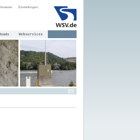
hinweise
Einstellungen
loads
Webservices