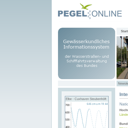
Start
Newsle
Int
Elbe - Cuxhaven Steubenhöft
Nati
Hochw
Lände
Bund