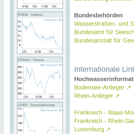
Bundesbehörden
RHEIN - Koblenz
Wasserstraßen- und Sc
Bundesamt für Seesch
Bundesanstalt für G
DONAU - Passau
Internationale Lin
Hochwasserinformat
Bodensee-Anlieger
↗
Rhein-Anlieger
↗
ODER - Eisenhüttenstadt
Frankreich - Maas-Mo
Frankreich - Rhein-Sa
Luxemburg
↗