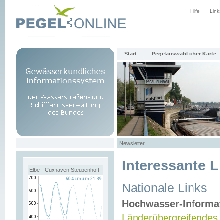
Hilfe
Link
Start
Pegelauswahl über Karte
Newsletter
Interessante L
Elbe - Cuxhaven Steubenhöft
Nationale Links
Hochwasser-Informa
Länderübergreifendes