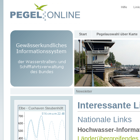
Hilfe
Link
Start
Pegelauswahl über Karte
Newsletter
Interessante L
Elbe - Cuxhaven Steubenhöft
Nationale Links
Hochwasser-Informa
Länderübergreifendes