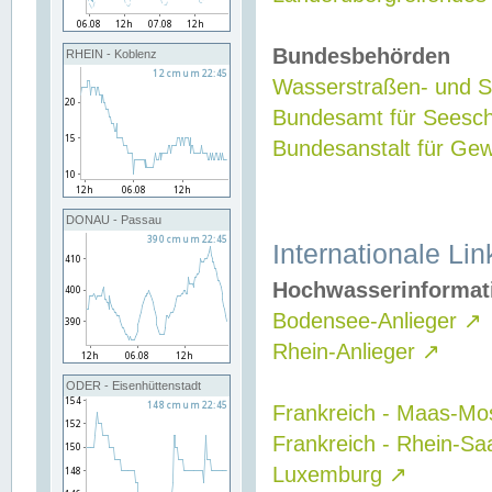
Bundesbehörden
RHEIN - Koblenz
Wasserstraßen- und Sc
Bundesamt für Seesch
Bundesanstalt für G
DONAU - Passau
Internationale Lin
Hochwasserinformat
Bodensee-Anlieger
↗
Rhein-Anlieger
↗
ODER - Eisenhüttenstadt
Frankreich - Maas-Mo
Frankreich - Rhein-Sa
Luxemburg
↗