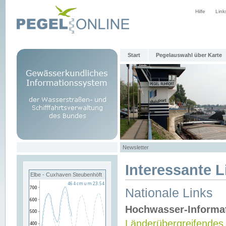
Hilfe
Link
Start
Pegelauswahl über Karte
Newsletter
Interessante L
Elbe - Cuxhaven Steubenhöft
Nationale Links
Hochwasser-Informa
Länderübergreifendes