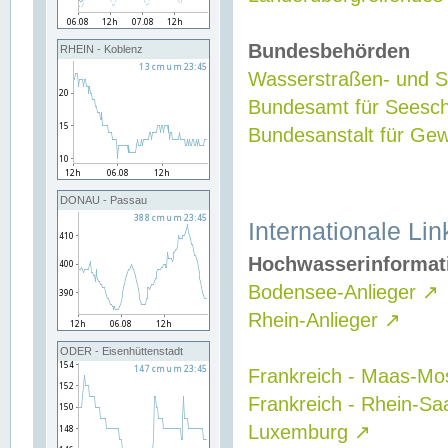
Bundesbehörden
RHEIN - Koblenz
Wasserstraßen- und Sc
Bundesamt für Seesch
Bundesanstalt für G
DONAU - Passau
Internationale Lin
Hochwasserinformat
Bodensee-Anlieger
↗
Rhein-Anlieger
↗
ODER - Eisenhüttenstadt
Frankreich - Maas-Mo
Frankreich - Rhein-Sa
Luxemburg
↗