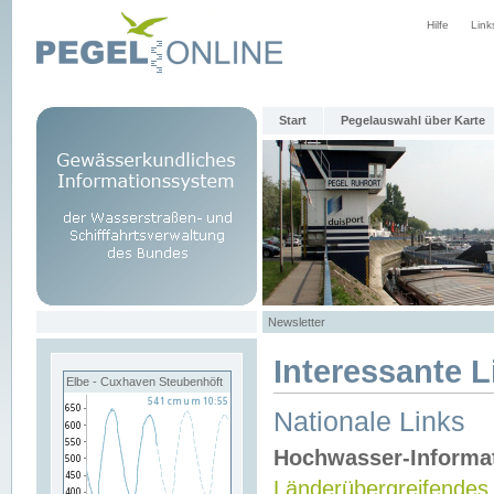
Hilfe
Link
Start
Pegelauswahl über Karte
Newsletter
Interessante L
Elbe - Cuxhaven Steubenhöft
Nationale Links
Hochwasser-Informa
Länderübergreifendes