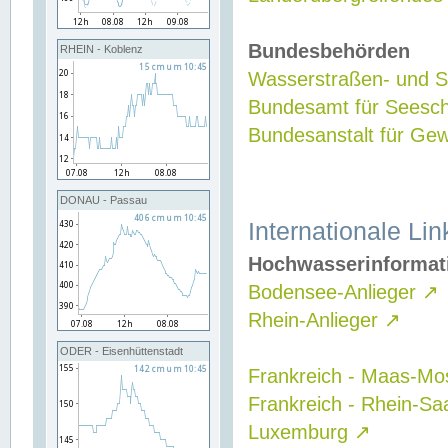
Bundesbehörden
RHEIN - Koblenz
Wasserstraßen- und Sc
Bundesamt für Seesch
Bundesanstalt für G
DONAU - Passau
Internationale Lin
Hochwasserinformat
Bodensee-Anlieger
↗
Rhein-Anlieger
↗
ODER - Eisenhüttenstadt
Frankreich - Maas-Mo
Frankreich - Rhein-Sa
Luxemburg
↗