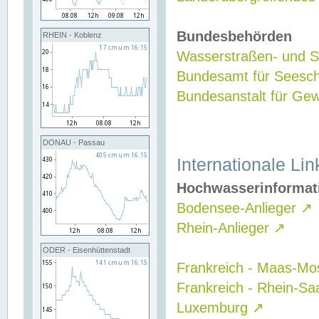
Bundesbehörden
RHEIN - Koblenz
Wasserstraßen- und Sc
Bundesamt für Seesch
Bundesanstalt für G
DONAU - Passau
Internationale Lin
Hochwasserinformat
Bodensee-Anlieger
↗
Rhein-Anlieger
↗
ODER - Eisenhüttenstadt
Frankreich - Maas-Mo
Frankreich - Rhein-Sa
Luxemburg
↗