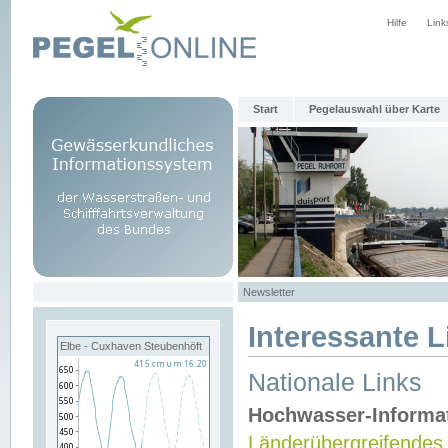
Hilfe
Link
Start
Pegelauswahl über Karte
Newsletter
Interessante L
Elbe - Cuxhaven Steubenhöft
Nationale Links
Hochwasser-Informa
Länderübergreifendes