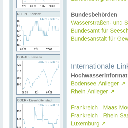
Bundesbehörden
RHEIN - Koblenz
Wasserstraßen- und Sc
Bundesamt für Seesch
Bundesanstalt für G
DONAU - Passau
Internationale Lin
Hochwasserinformat
Bodensee-Anlieger
↗
Rhein-Anlieger
↗
ODER - Eisenhüttenstadt
Frankreich - Maas-Mo
Frankreich - Rhein-Sa
Luxemburg
↗