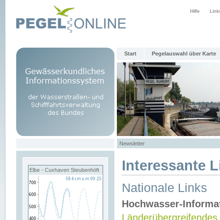
Hilfe
Link
Start
Pegelauswahl über Karte
Newsletter
Interessante L
Elbe - Cuxhaven Steubenhöft
Nationale Links
Hochwasser-Informa
Länderübergreifendes