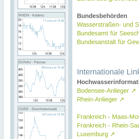
Bundesbehörden
RHEIN - Koblenz
Wasserstraßen- und Sc
Bundesamt für Seesch
Bundesanstalt für G
DONAU - Passau
Internationale Lin
Hochwasserinformat
Bodensee-Anlieger
↗
Rhein-Anlieger
↗
ODER - Eisenhüttenstadt
Frankreich - Maas-Mo
Frankreich - Rhein-Sa
Luxemburg
↗