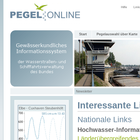
Hilfe
Link
Start
Pegelauswahl über Karte
Newsletter
Interessante L
Elbe - Cuxhaven Steubenhöft
Nationale Links
Hochwasser-Informa
Länderübergreifendes