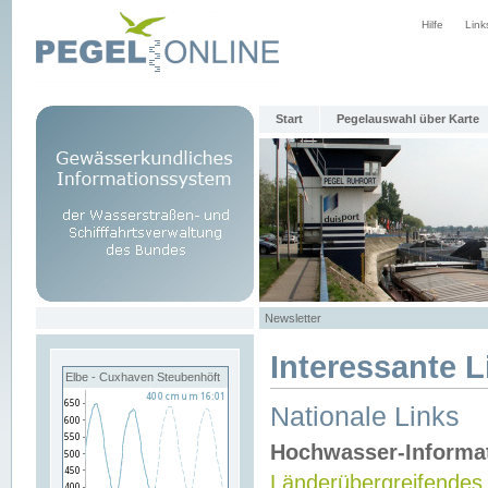
Hilfe
Link
Start
Pegelauswahl über Karte
Newsletter
Interessante L
Elbe - Cuxhaven Steubenhöft
Nationale Links
Hochwasser-Informa
Länderübergreifendes