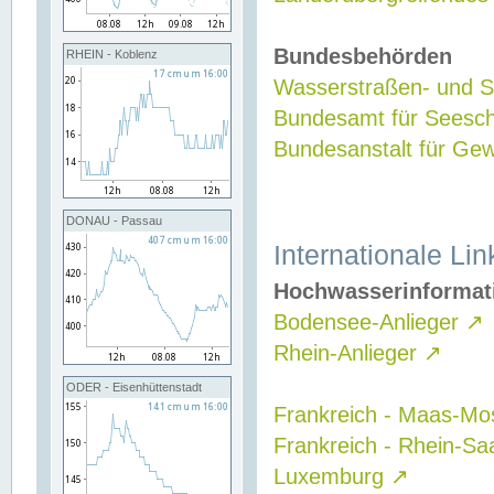
Bundesbehörden
RHEIN - Koblenz
Wasserstraßen- und Sc
Bundesamt für Seesch
Bundesanstalt für G
DONAU - Passau
Internationale Lin
Hochwasserinformat
Bodensee-Anlieger
↗
Rhein-Anlieger
↗
ODER - Eisenhüttenstadt
Frankreich - Maas-Mo
Frankreich - Rhein-Sa
Luxemburg
↗