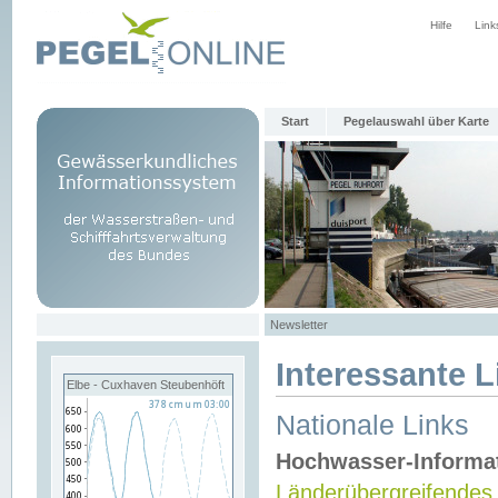
Hilfe
Link
Start
Pegelauswahl über Karte
Newsletter
Interessante L
Elbe - Cuxhaven Steubenhöft
Nationale Links
Hochwasser-Informa
Länderübergreifendes