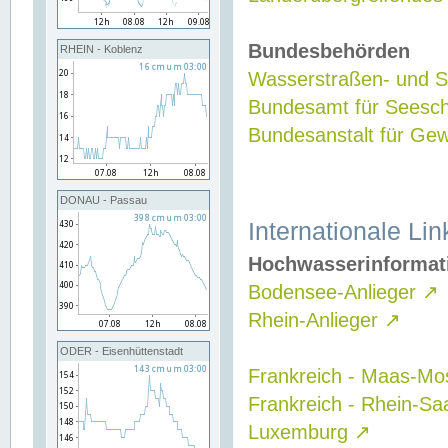
Bundesbehörden
RHEIN - Koblenz
Wasserstraßen- und Sc
Bundesamt für Seesch
Bundesanstalt für G
DONAU - Passau
Internationale Lin
Hochwasserinformat
Bodensee-Anlieger
↗
Rhein-Anlieger
↗
ODER - Eisenhüttenstadt
Frankreich - Maas-Mo
Frankreich - Rhein-Sa
Luxemburg
↗