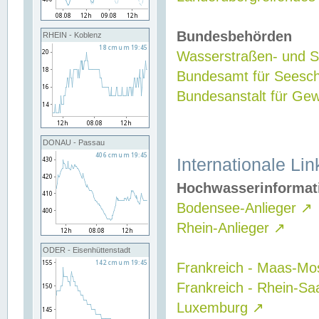
Bundesbehörden
RHEIN - Koblenz
Wasserstraßen- und Sc
Bundesamt für Seesch
Bundesanstalt für G
DONAU - Passau
Internationale Lin
Hochwasserinformat
Bodensee-Anlieger
↗
Rhein-Anlieger
↗
ODER - Eisenhüttenstadt
Frankreich - Maas-Mo
Frankreich - Rhein-Sa
Luxemburg
↗