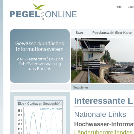
Hilfe
Link
Start
Pegelauswahl über Karte
Newsletter
Interessante L
Elbe - Cuxhaven Steubenhöft
Nationale Links
Hochwasser-Informa
Länderübergreifendes