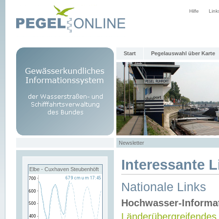
Hilfe
Link
Start
Pegelauswahl über Karte
Newsletter
Interessante L
Elbe - Cuxhaven Steubenhöft
Nationale Links
Hochwasser-Informa
Länderübergreifendes