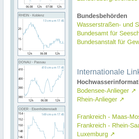
Bundesbehörden
RHEIN - Koblenz
Wasserstraßen- und Sc
Bundesamt für Seesch
Bundesanstalt für G
DONAU - Passau
Internationale Lin
Hochwasserinformat
Bodensee-Anlieger
↗
Rhein-Anlieger
↗
ODER - Eisenhüttenstadt
Frankreich - Maas-Mo
Frankreich - Rhein-Sa
Luxemburg
↗