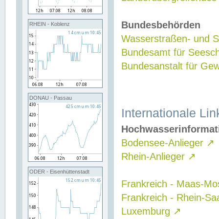
Bundesbehörden
RHEIN - Koblenz
Wasserstraßen- und Sc
Bundesamt für Seesch
Bundesanstalt für G
DONAU - Passau
Internationale Lin
Hochwasserinformat
Bodensee-Anlieger
↗
Rhein-Anlieger
↗
ODER - Eisenhüttenstadt
Frankreich - Maas-Mo
Frankreich - Rhein-Sa
Luxemburg
↗