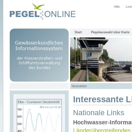
Hilfe
Link
Start
Pegelauswahl über Karte
Newsletter
Interessante L
Elbe - Cuxhaven Steubenhöft
Nationale Links
Hochwasser-Informa
Länderübergreifendes