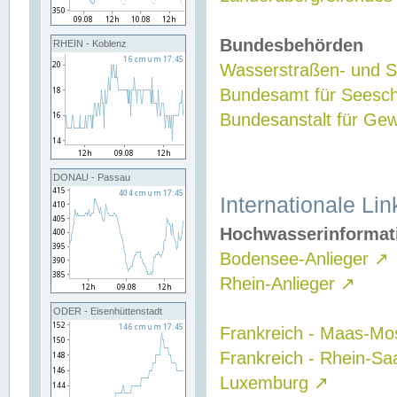
Bundesbehörden
RHEIN - Koblenz
Wasserstraßen- und Sc
Bundesamt für Seesch
Bundesanstalt für G
DONAU - Passau
Internationale Lin
Hochwasserinformat
Bodensee-Anlieger
↗
Rhein-Anlieger
↗
ODER - Eisenhüttenstadt
Frankreich - Maas-Mo
Frankreich - Rhein-Sa
Luxemburg
↗