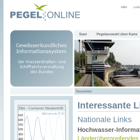
Hilfe
Link
Start
Pegelauswahl über Karte
Newsletter
Interessante L
Elbe - Cuxhaven Steubenhöft
Nationale Links
Hochwasser-Informa
Länderübergreifendes