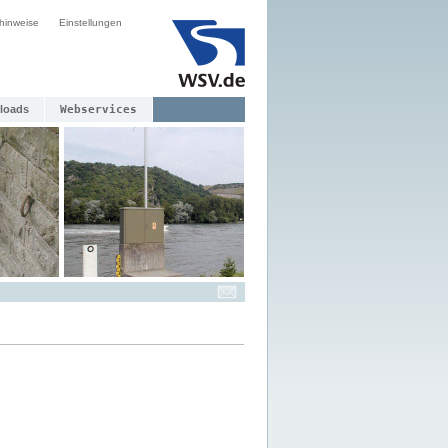
hinweise
Einstellungen
loads
Webservices