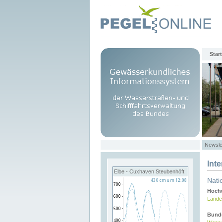
Start
Newsle
Int
Elbe - Cuxhaven Steubenhöft
Nati
Hochw
Lände
Bund