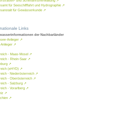
rstraßen- und Schifffahrtsverwaltung
↗
samt für Seeschifffahrt und Hydrographie
↗
sanstalt für Gewässerkunde
↗
rnationale Links
asserinformationen der Nachbarländer
see-Anlieger
↗
-Anlieger
↗
reich - Maas-Mosel
↗
reich - Rhein-Saar
↗
mburg
↗
reich (eHYD)
↗
reich - Niederösterreich
↗
reich - Oberösterreich
↗
reich - Salzburg
↗
eich - Vorarlberg
↗
eiz
↗
chien
↗