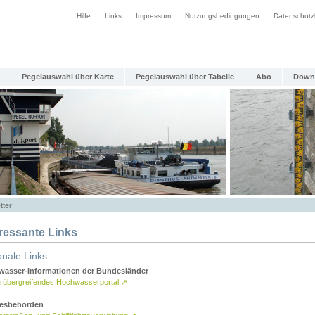
Hilfe
Links
Impressum
Nutzungsbedingungen
Datenschutz
Pegelauswahl über Karte
Pegelauswahl über Tabelle
Abo
Down
tter
eressante Links
onale Links
asser-Informationen der Bundesländer
rübergreifendes Hochwasserportal
↗
esbehörden