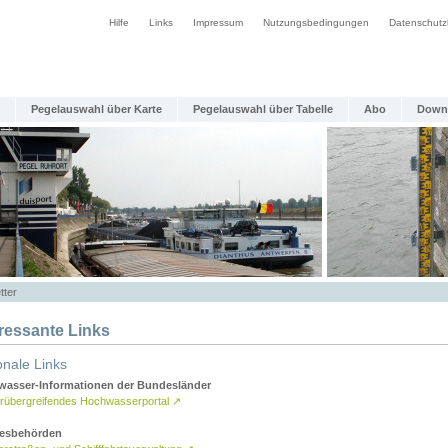
Hilfe
Links
Impressum
Nutzungsbedingungen
Datenschutz
Pegelauswahl über Karte
Pegelauswahl über Tabelle
Abo
Down
tter
eressante Links
onale Links
asser-Informationen der Bundesländer
rübergreifendes Hochwasserportal
↗
esbehörden