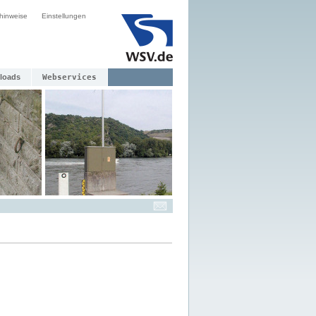
hinweise
Einstellungen
loads
Webservices