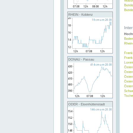
Wasse
Bunde
Bunde
RHEIN - Koblenz
Inte
Hochw
Boden
Rhein
Frank
Frank
DONAU - Passau
Luxe
Öster
Öster
Öster
Öster
Österr
Schw
Tsche
ODER - Eisenhüttenstadt