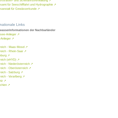
rstraßen- und Schifffahrtsverwaltung
↗
samt für Seeschifffahrt und Hydrographie
↗
sanstalt für Gewässerkunde
↗
rnationale Links
asserinformationen der Nachbarländer
see-Anlieger
↗
-Anlieger
↗
reich - Maas-Mosel
↗
reich - Rhein-Saar
↗
mburg
↗
reich (eHYD)
↗
reich - Niederösterreich
↗
reich - Oberösterreich
↗
reich - Salzburg
↗
eich - Vorarlberg
↗
eiz
↗
chien
↗