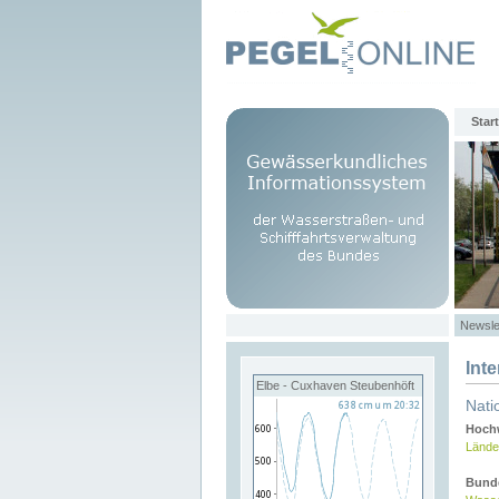
Start
Newsle
Int
Elbe - Cuxhaven Steubenhöft
Nati
Hochw
Lände
Bund