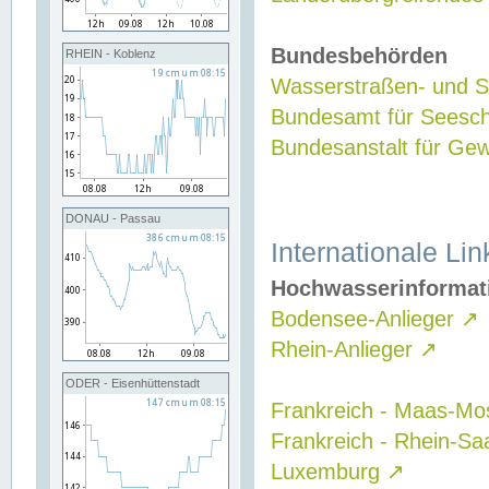
Bundesbehörden
RHEIN - Koblenz
Wasserstraßen- und Sc
Bundesamt für Seesch
Bundesanstalt für G
DONAU - Passau
Internationale Lin
Hochwasserinformat
Bodensee-Anlieger
↗
Rhein-Anlieger
↗
ODER - Eisenhüttenstadt
Frankreich - Maas-Mo
Frankreich - Rhein-Sa
Luxemburg
↗