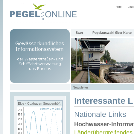
Hilfe
Link
Start
Pegelauswahl über Karte
Newsletter
Interessante L
Elbe - Cuxhaven Steubenhöft
Nationale Links
Hochwasser-Informa
Länderübergreifendes