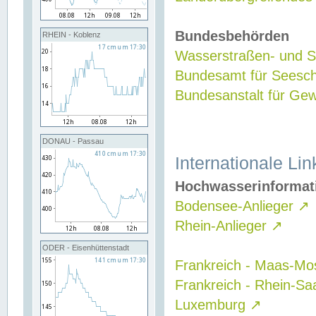
Bundesbehörden
RHEIN - Koblenz
Wasserstraßen- und Sc
Bundesamt für Seesch
Bundesanstalt für G
DONAU - Passau
Internationale Lin
Hochwasserinformat
Bodensee-Anlieger
↗
Rhein-Anlieger
↗
ODER - Eisenhüttenstadt
Frankreich - Maas-Mo
Frankreich - Rhein-Sa
Luxemburg
↗