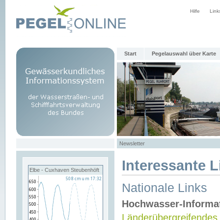
Hilfe
Link
Start
Pegelauswahl über Karte
Newsletter
Interessante L
Elbe - Cuxhaven Steubenhöft
Nationale Links
Hochwasser-Informa
Länderübergreifendes