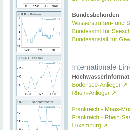
Bundesbehörden
RHEIN - Koblenz
Wasserstraßen- und Sc
Bundesamt für Seesch
Bundesanstalt für G
DONAU - Passau
Internationale Lin
Hochwasserinformat
Bodensee-Anlieger
↗
Rhein-Anlieger
↗
ODER - Eisenhüttenstadt
Frankreich - Maas-Mo
Frankreich - Rhein-Sa
Luxemburg
↗