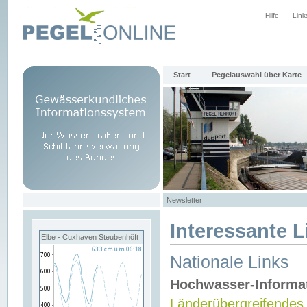
Hilfe
Link
Start
Pegelauswahl über Karte
Newsletter
Interessante L
Elbe - Cuxhaven Steubenhöft
Nationale Links
Hochwasser-Informa
Länderübergreifendes