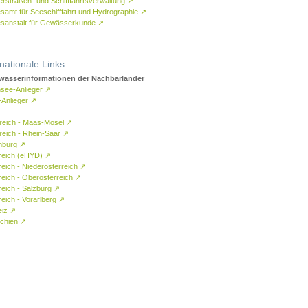
rstraßen- und Schifffahrtsverwaltung
↗
samt für Seeschifffahrt und Hydrographie
↗
sanstalt für Gewässerkunde
↗
rnationale Links
asserinformationen der Nachbarländer
see-Anlieger
↗
-Anlieger
↗
reich - Maas-Mosel
↗
reich - Rhein-Saar
↗
mburg
↗
reich (eHYD)
↗
reich - Niederösterreich
↗
reich - Oberösterreich
↗
reich - Salzburg
↗
eich - Vorarlberg
↗
eiz
↗
chien
↗