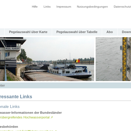
Hilfe
Links
Impressum
Nutzungsbedingungen
Datenschutz
Pegelauswahl über Karte
Pegelauswahl über Tabelle
Abo
Down
tter
eressante Links
onale Links
asser-Informationen der Bundesländer
rübergreifendes Hochwasserportal
↗
esbehörden