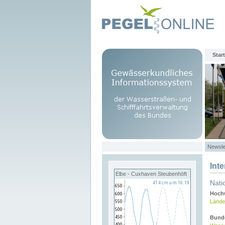
Start
Newsle
Int
Elbe - Cuxhaven Steubenhöft
Nati
Hochw
Lände
Bund