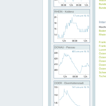
Wasse
Bunde
Bunde
RHEIN - Koblenz
Inte
Hochw
Boden
Rhein
Frank
Frank
DONAU - Passau
Luxe
Öster
Öster
Öster
Öster
Österr
Schw
Tsche
ODER - Eisenhüttenstadt