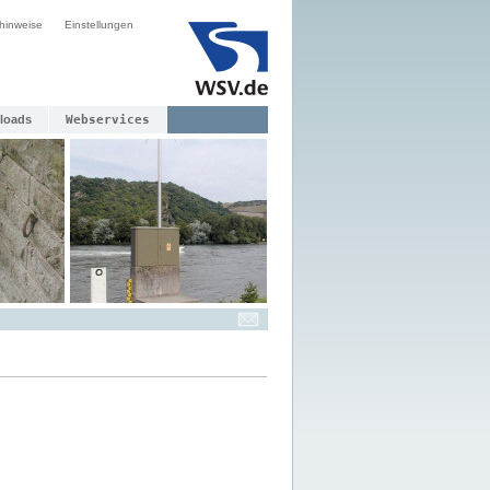
hinweise
Einstellungen
loads
Webservices