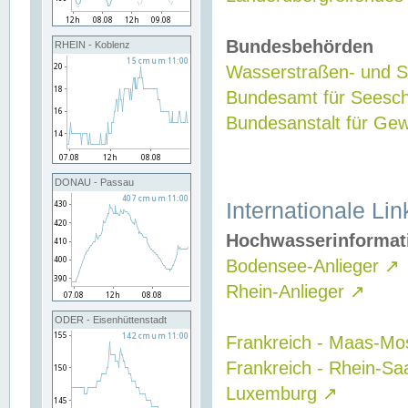
Bundesbehörden
RHEIN - Koblenz
Wasserstraßen- und Sc
Bundesamt für Seesch
Bundesanstalt für G
DONAU - Passau
Internationale Lin
Hochwasserinformat
Bodensee-Anlieger
↗
Rhein-Anlieger
↗
ODER - Eisenhüttenstadt
Frankreich - Maas-Mo
Frankreich - Rhein-Sa
Luxemburg
↗