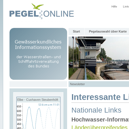
Hilfe
Link
Start
Pegelauswahl über Karte
Newsletter
Interessante L
Elbe - Cuxhaven Steubenhöft
Nationale Links
Hochwasser-Informa
Länderübergreifendes