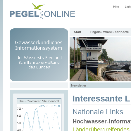
Hilfe
Link
Start
Pegelauswahl über Karte
Newsletter
Interessante L
Elbe - Cuxhaven Steubenhöft
Nationale Links
Hochwasser-Informa
Länderübergreifendes