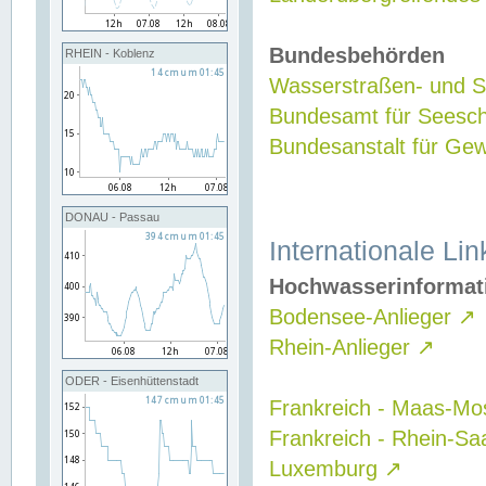
Bundesbehörden
RHEIN - Koblenz
Wasserstraßen- und Sc
Bundesamt für Seesch
Bundesanstalt für G
DONAU - Passau
Internationale Lin
Hochwasserinformat
Bodensee-Anlieger
↗
Rhein-Anlieger
↗
ODER - Eisenhüttenstadt
Frankreich - Maas-Mo
Frankreich - Rhein-Sa
Luxemburg
↗