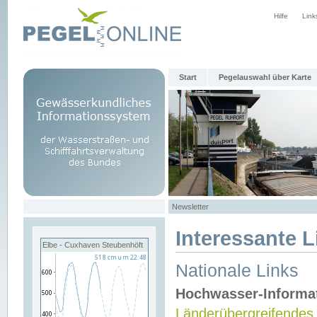
Hilfe
Link
Start
Pegelauswahl über Karte
Newsletter
Interessante L
Elbe - Cuxhaven Steubenhöft
Nationale Links
Hochwasser-Informa
Länderübergreifendes