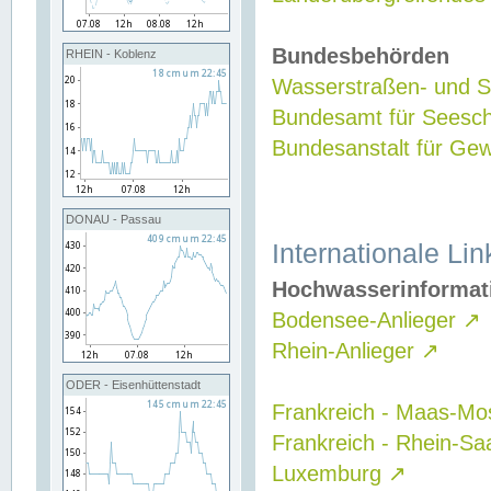
Bundesbehörden
RHEIN - Koblenz
Wasserstraßen- und Sc
Bundesamt für Seesch
Bundesanstalt für G
DONAU - Passau
Internationale Lin
Hochwasserinformat
Bodensee-Anlieger
↗
Rhein-Anlieger
↗
ODER - Eisenhüttenstadt
Frankreich - Maas-Mo
Frankreich - Rhein-Sa
Luxemburg
↗