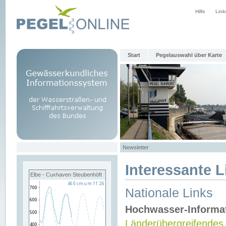
Hilfe
Link
Start
Pegelauswahl über Karte
Newsletter
Interessante L
Elbe - Cuxhaven Steubenhöft
Nationale Links
Hochwasser-Informa
Länderübergreifendes