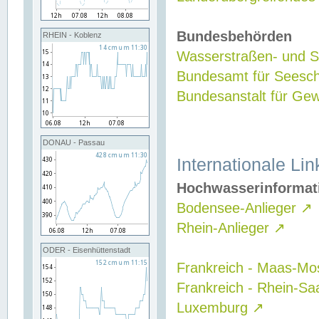
Bundesbehörden
RHEIN - Koblenz
Wasserstraßen- und Sc
Bundesamt für Seesch
Bundesanstalt für G
DONAU - Passau
Internationale Lin
Hochwasserinformat
Bodensee-Anlieger
↗
Rhein-Anlieger
↗
ODER - Eisenhüttenstadt
Frankreich - Maas-Mo
Frankreich - Rhein-Sa
Luxemburg
↗