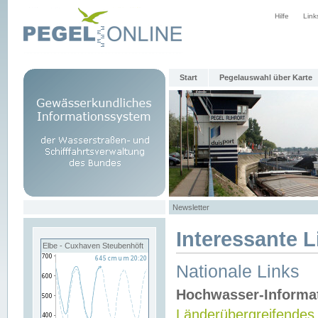
Hilfe
Link
Start
Pegelauswahl über Karte
Newsletter
Interessante L
Elbe - Cuxhaven Steubenhöft
Nationale Links
Hochwasser-Informa
Länderübergreifendes