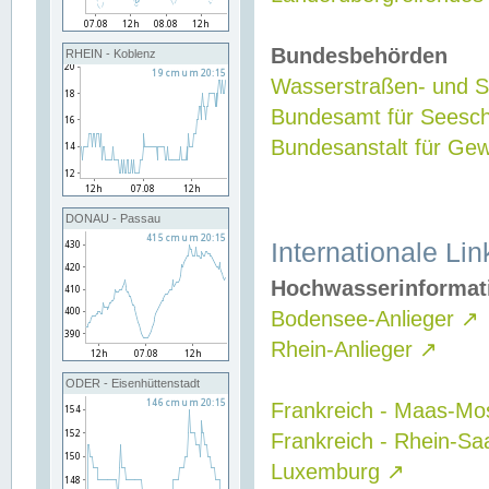
Bundesbehörden
RHEIN - Koblenz
Wasserstraßen- und Sc
Bundesamt für Seesch
Bundesanstalt für G
DONAU - Passau
Internationale Lin
Hochwasserinformat
Bodensee-Anlieger
↗
Rhein-Anlieger
↗
ODER - Eisenhüttenstadt
Frankreich - Maas-Mo
Frankreich - Rhein-Sa
Luxemburg
↗