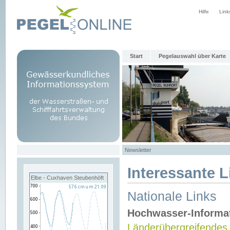
Hilfe
Link
Start
Pegelauswahl über Karte
Newsletter
Interessante L
Elbe - Cuxhaven Steubenhöft
Nationale Links
Hochwasser-Informa
Länderübergreifendes