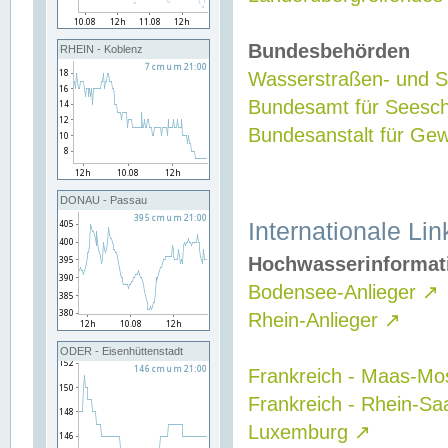
Bundesbehörden
RHEIN - Koblenz
Wasserstraßen- und Sc
Bundesamt für Seesch
Bundesanstalt für G
DONAU - Passau
Internationale Lin
Hochwasserinformat
Bodensee-Anlieger
↗
Rhein-Anlieger
↗
ODER - Eisenhüttenstadt
Frankreich - Maas-Mo
Frankreich - Rhein-Sa
Luxemburg
↗