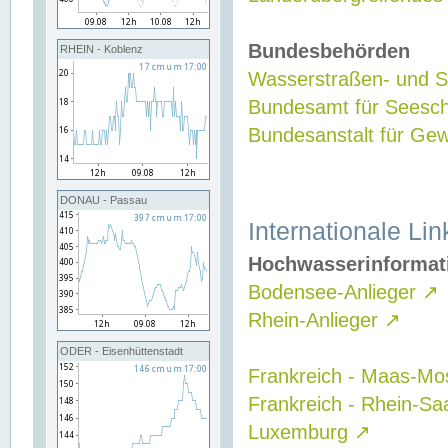
Bundesbehörden
RHEIN - Koblenz
Wasserstraßen- und Sc
Bundesamt für Seesch
Bundesanstalt für G
DONAU - Passau
Internationale Lin
Hochwasserinformat
Bodensee-Anlieger
↗
Rhein-Anlieger
↗
ODER - Eisenhüttenstadt
Frankreich - Maas-Mo
Frankreich - Rhein-Sa
Luxemburg
↗