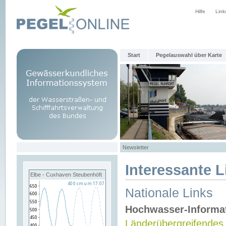
Hilfe
Link
Start
Pegelauswahl über Karte
Newsletter
Interessante L
Elbe - Cuxhaven Steubenhöft
Nationale Links
Hochwasser-Informa
Länderübergreifendes