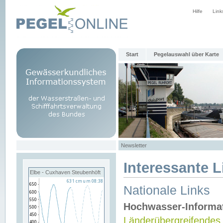
Hilfe
Link
Start
Pegelauswahl über Karte
Newsletter
Interessante L
Elbe - Cuxhaven Steubenhöft
Nationale Links
Hochwasser-Informa
Länderübergreifendes