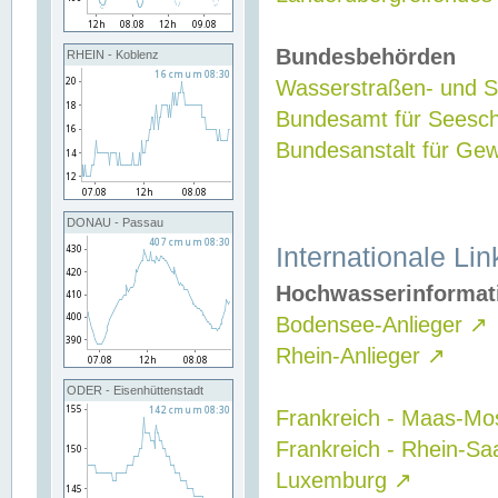
Bundesbehörden
RHEIN - Koblenz
Wasserstraßen- und Sc
Bundesamt für Seesch
Bundesanstalt für G
DONAU - Passau
Internationale Lin
Hochwasserinformat
Bodensee-Anlieger
↗
Rhein-Anlieger
↗
ODER - Eisenhüttenstadt
Frankreich - Maas-Mo
Frankreich - Rhein-Sa
Luxemburg
↗