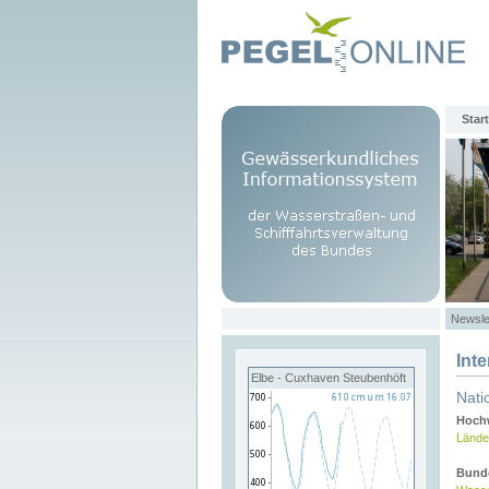
Start
Newsle
Int
Elbe - Cuxhaven Steubenhöft
Nati
Hochw
Lände
Bund