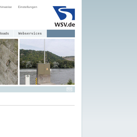
hinweise
Einstellungen
loads
Webservices