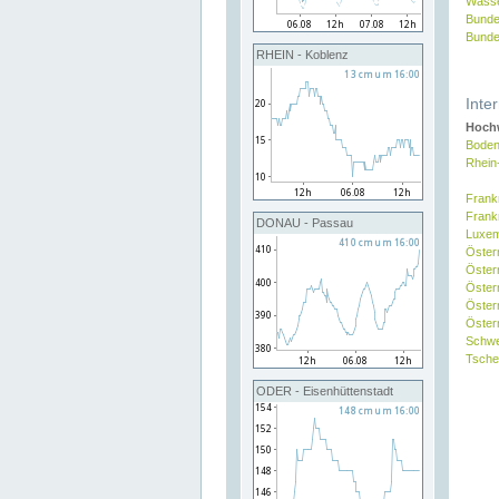
Wasse
Bunde
Bunde
RHEIN - Koblenz
Inte
Hochw
Boden
Rhein
Frank
Frank
DONAU - Passau
Luxe
Öster
Öster
Öster
Öster
Österr
Schw
Tsche
ODER - Eisenhüttenstadt