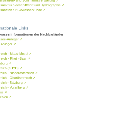
rstraßen- und Schifffahrtsverwaltung
↗
samt für Seeschifffahrt und Hydrographie
↗
sanstalt für Gewässerkunde
↗
rnationale Links
asserinformationen der Nachbarländer
see-Anlieger
↗
-Anlieger
↗
reich - Maas-Mosel
↗
reich - Rhein-Saar
↗
mburg
↗
reich (eHYD)
↗
reich - Niederösterreich
↗
reich - Oberösterreich
↗
reich - Salzburg
↗
eich - Vorarlberg
↗
eiz
↗
chien
↗