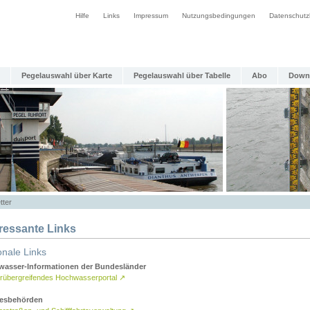
Hilfe
Links
Impressum
Nutzungsbedingungen
Datenschutz
Pegelauswahl über Karte
Pegelauswahl über Tabelle
Abo
Down
tter
eressante Links
onale Links
asser-Informationen der Bundesländer
rübergreifendes Hochwasserportal
↗
esbehörden