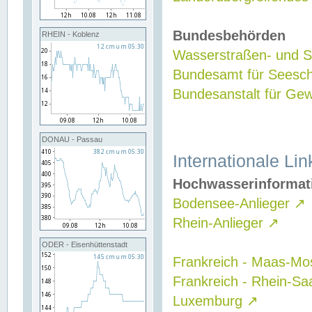
Bundesbehörden
RHEIN - Koblenz
Wasserstraßen- und Sc
Bundesamt für Seesch
Bundesanstalt für G
DONAU - Passau
Internationale Lin
Hochwasserinformat
Bodensee-Anlieger
↗
Rhein-Anlieger
↗
ODER - Eisenhüttenstadt
Frankreich - Maas-Mo
Frankreich - Rhein-Sa
Luxemburg
↗