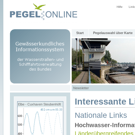
Hilfe
Link
Start
Pegelauswahl über Karte
Newsletter
Interessante L
Elbe - Cuxhaven Steubenhöft
Nationale Links
Hochwasser-Informa
Länderübergreifendes