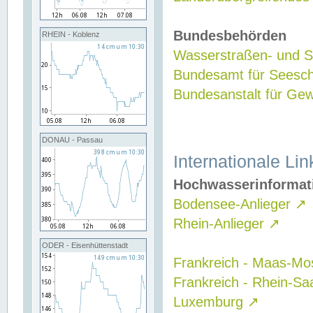
Bundesbehörden
RHEIN - Koblenz
Wasserstraßen- und Sc
Bundesamt für Seesch
Bundesanstalt für G
DONAU - Passau
Internationale Lin
Hochwasserinformat
Bodensee-Anlieger
↗
Rhein-Anlieger
↗
ODER - Eisenhüttenstadt
Frankreich - Maas-Mo
Frankreich - Rhein-Sa
Luxemburg
↗