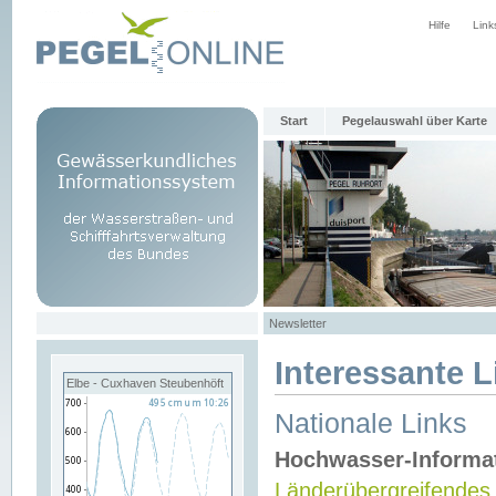
Hilfe
Link
Start
Pegelauswahl über Karte
Newsletter
Interessante L
Elbe - Cuxhaven Steubenhöft
Nationale Links
Hochwasser-Informa
Länderübergreifendes