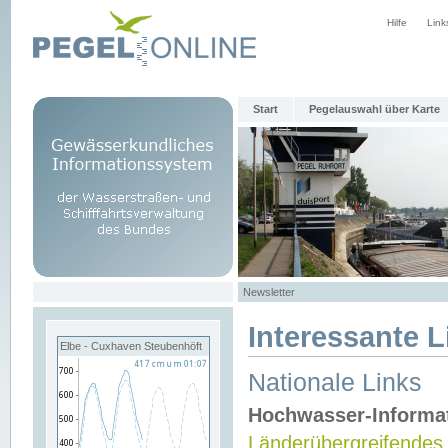
Hilfe
Link
Start
Pegelauswahl über Karte
Newsletter
Interessante L
Elbe - Cuxhaven Steubenhöft
Nationale Links
Hochwasser-Informa
Länderübergreifendes