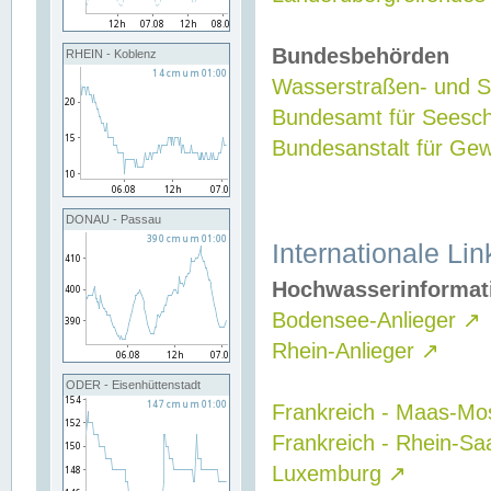
Bundesbehörden
RHEIN - Koblenz
Wasserstraßen- und Sc
Bundesamt für Seesch
Bundesanstalt für G
DONAU - Passau
Internationale Lin
Hochwasserinformat
Bodensee-Anlieger
↗
Rhein-Anlieger
↗
ODER - Eisenhüttenstadt
Frankreich - Maas-Mo
Frankreich - Rhein-Sa
Luxemburg
↗